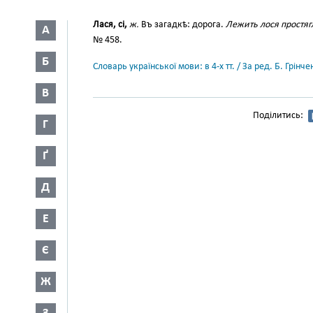
Лася, сі,
ж.
Въ загадкѣ: дорога.
Лежить лося простягл
А
№ 458.
Б
Словарь української мови: в 4-х тт. / За ред. Б. Грін
В
Поділитись:
Г
Ґ
Д
Е
Є
Ж