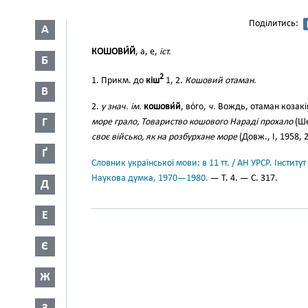
Поділитись:
А
КОШОВИ́Й
, а, е,
іст.
Б
2
1. Прикм. до
кіш
1, 2.
Кошовий отаман.
В
2.
у знач. ім.
кошови́й
, во́го,
ч.
Вождь, отаман козаків
Г
море грало, Товариство кошового Нараді прохало
(Ше
своє військо, як на розбурхане море
(Довж., І, 1958, 
Ґ
Словник української мови: в 11 тт. / АН УРСР. Інститут
Наукова думка, 1970—1980.
— Т. 4. — С. 317.
Д
Е
Є
Ж