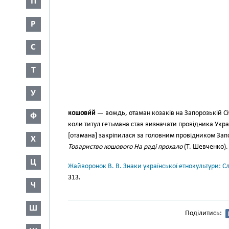
П
Р
С
Т
У
кошови́й
— вождь, отаман козаків на Запорозькій Сі
Ф
коли титул гетьмана став визнача­ти провідника Укр
[ота­мана] закріпилася за головним провідником Запо
Х
Товариство кошового На раді прохало
(Т. Шевченко).
Ц
Жайворонок В. В. Знаки української етнокультури: С
313.
Ч
Ш
Поділитись: