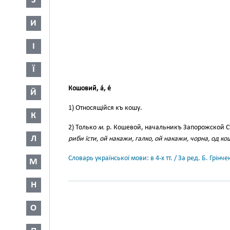
З
И
І
Ї
Кошовий, а́, е́
Й
1) Относящійся къ кошу.
К
2) Только
м.
р. Кошевой, начальникъ Запорожской 
Л
риби їсти, ой накажи, галко, ой накажи, чорна, од ко
Словарь української мови: в 4-х тт. / За ред. Б. Грін
М
Н
О