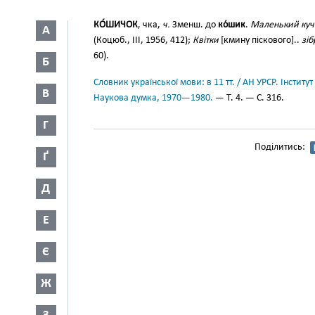
КО́ШИЧОК
, чка,
ч.
Зменш. до
ко́шик
.
Маленький куче
А
(Коцюб., III, 1956, 412);
Квітки
[кмину піскового]..
зіб
60).
Б
Словник української мови: в 11 тт. / АН УРСР. Інститут
В
Наукова думка, 1970—1980.
— Т. 4. — С. 316.
Г
Поділитись:
Ґ
Д
Е
Є
Ж