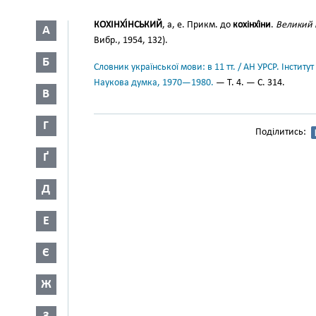
КОХІНХІ́НСЬКИЙ
, а, е. Прикм. до
кохінхі́ни
.
Великий к
А
Вибр., 1954, 132).
Б
Словник української мови: в 11 тт. / АН УРСР. Інститут
Наукова думка, 1970—1980.
— Т. 4. — С. 314.
В
Г
Поділитись:
Ґ
Д
Е
Є
Ж