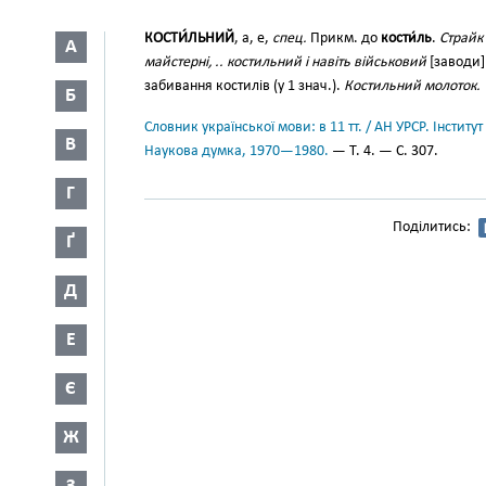
КОСТИ́ЛЬНИЙ
, а, е,
спец.
Прикм. до
кости́ль
.
Страйк
А
майстерні, .. костильний і навіть військовий
[заводи] 
забивання костилів (у 1 знач.).
Костильний молоток.
Б
Словник української мови: в 11 тт. / АН УРСР. Інститут
В
Наукова думка, 1970—1980.
— Т. 4. — С. 307.
Г
Поділитись:
Ґ
Д
Е
Є
Ж