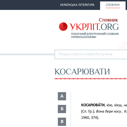
УКРАЇНСЬКА ЛІТЕРАТУРА
СЛОВНИК
КОСАРЮВАТИ
А
КОСАРЮВА́ТИ
, ю́ю, ю́єш,
н
Б
(Сл. Гр.);
Вона бере косу.. 
1960, 374).
В