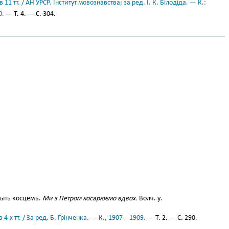
11 тт. / АН УРСР. Інститут мовознавства; за ред. І. К. Білодіда. — К.:
0.
— Т. 4. — С. 304.
ыть косцемъ.
Ми з Петром косарюємо вдвох.
Волч. у.
 4-х тт. / За ред. Б. Грінченка. — К., 1907—1909.
— Т. 2. — С. 290.