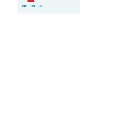
кш
кю
кя