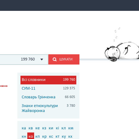
199 760
ШУКАТИ
Всі словники
199 760
СУМ-11
129 375
Словарь Грінченка
66 605
Знаки етнокультури
3 780
Жайворонка
ка
кв
ке
кз
ки
кі
кл
км
кн
ко
кп
кр
кс
кт
ку
кх