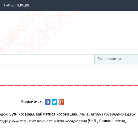
ТРАНСЛІТЕРАЦІЯ
Всі словники
Поділитись:
едок.
Бути косарем; займатися косовицею.
Ми з Петром косарюємо вдвох
Кладе ручку так, наче вона все життя косарювала
(Чаб., Балкан. весна,