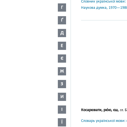
Словник української мови: в 
Г
Наукова думка, 1970—198
Ґ
Д
Е
Є
Ж
З
И
І
Косарювати, рю́ю, єш,
гл.
Б
Словарь української мови: в
Ї