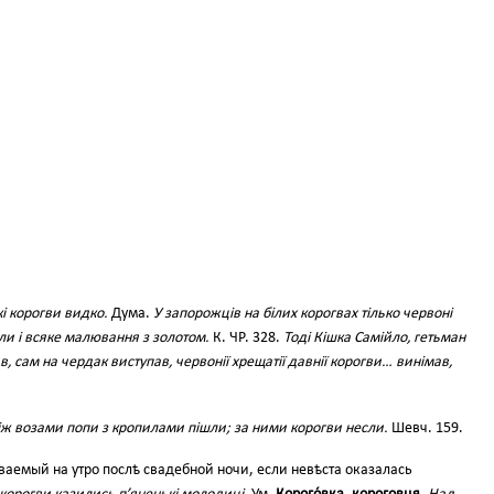
кі корогви видко.
Дума.
У запорожців на білих корогвах тілько червоні
ли і всяке малювання з золотом.
К. ЧР. 328.
Тоді Кішка Самійло, гетьман
в, сам на чердак виступав, червонії хрещатії давнії корогви… винімав,
ж возами попи з кропилами пішли; за ними корогви несли.
Шевч. 159.
аемый на утро послѣ свадебной ночи, если невѣста оказалась