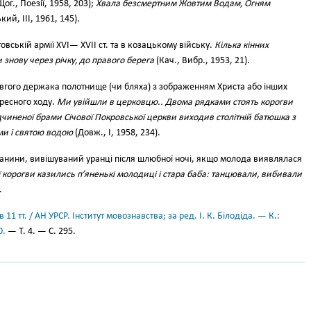
ог., Поезії, 1958, 203);
Хвала безсмертним Жовтим Водам, Огням
ий, III, 1961, 145).
овській армії XVI— XVII ст. та в козацькому війську.
Кілька кінних
 знову через річку, до правого берега
(Кач., Вибр., 1953, 21).
вгого держака полотнище (чи бляха) з зображенням Христа або інших
хресного ходу.
Ми увійшли в церковцю.. Двома рядками стоять корогви
дчиненої брами Січової Покровської церкви виходив столітній батюшка з
ми і святою водою
(Довж., І, 1958, 234).
анини, вивішуваний уранці після шлюбної ночі, якщо молода виявлялася
ї корогви казились п’яненькі молодиці і стара баба: танцювали, вибивали
.
11 тт. / АН УРСР. Інститут мовознавства; за ред. І. К. Білодіда. — К.:
0.
— Т. 4. — С. 295.