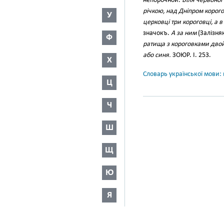
непорочной.
Біля червоної
річкою, над Дніпром корого
У
церковці три короговці, а в
значокъ.
А за ним
(Залізня
Ф
ратища з короговками двой
або синя.
ЗОЮР. І. 253.
Х
Словарь української мови: в
Ц
Ч
Ш
Щ
Ю
Я