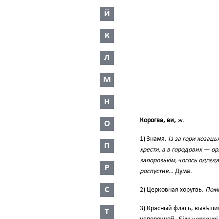
Й
К
Л
М
Н
Корогва, ви,
ж.
О
1) Знамя.
Із за гори козаць
П
хрести, а в городових — ор
запорозькім, чогось одгада
Р
роспустив…
Дума.
С
2) Церковная хоругвь.
Помі
3) Красный флагъ, вывѣшив
Т