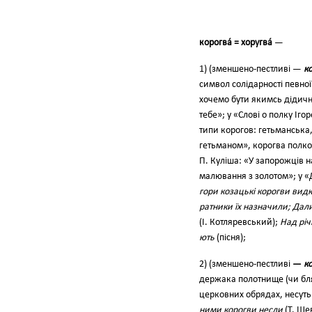
корогва́ = хоругва́
—
1) (зменше­но-пестливі —
ко
символ солі­дарності певної
хочемо бути якимсь дідичн
тебе»; у «Слові о полку Іго
типи ко­рогов: гетьманська
гетьманом», корогва полков
П. Куліша: «У запорожців на
малювання з золо­том»; у «
гори козацькі корог­ви вид
ратники їх назначили; Дали
(І. Котляревський);
Над річ
ють
(пісня);
2) (зменшено-пест­ливі
—
ко
держака полотнище (чи бля
церковних обрядах, несуть 
ни­ми корогви несли
(Т. Ше