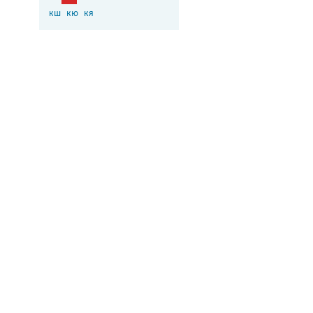
кш
кю
кя