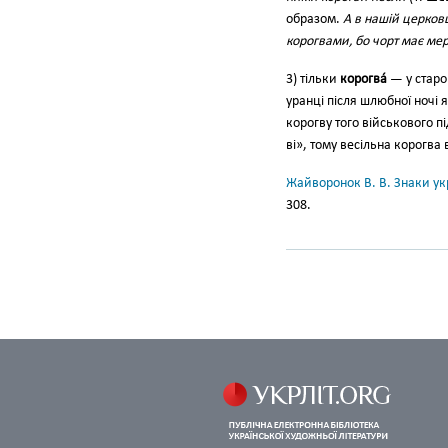
образом.
А в нашій церковц
корогвами, бо чорт має ме
3) тільки
корогва́
— у старо
уранці після шлюбної ночі 
корогву того військового п
ві», тому весільна корогва в
Жайворонок В. В. Знаки укр
308.