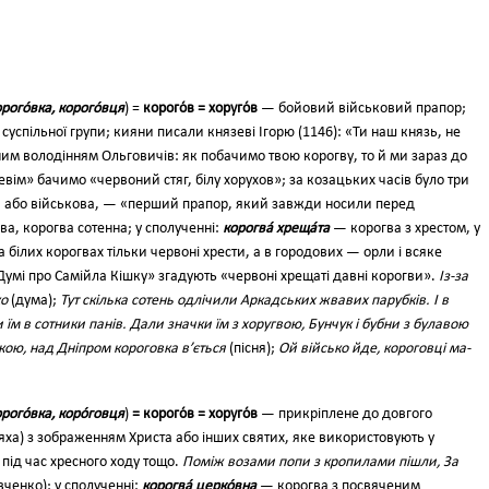
рого́вка, корого́вця
) =
корого́в = хоруго́в
— бойовий військовий прапор;
 суспільної групи; кияни писали князеві Ігорю (1146): «Ти наш князь, не
им володінням Ольговичів: як побачимо твою корогву, то й ми зараз до
ревім» бачимо «червоний стяг, білу хорухов»; за козацьких часів було три
, або військо­ва, — «перший прапор, який зав­жди носили перед
а, корогва сотенна; у сполученні:
корогва́ хреща́та
— ко­рогва з хрестом, у
 білих корогвах тіль­ки червоні хрести, а в городових — орли і всяке
Думі про Самійла Кішку» згадують «червоні хрещаті давні корогви».
Із-за
ко
(дума);
Тут скілька сотень одлічили Аркадських жвавих паруб­ків. І в
 їм в сотники панів. Дали значки їм з хоругвою, Бунчук і бубни з булавою
кою, над Дніпром короговка в’ється
(піс­ня);
Ой військо йде, короговці ма­
рого́вка, коро́говця
)
= ко­рого́в = хоруго́в
— прикріплене до довгого
ха) з зображенням Христа або інших святих, яке використовують у
під час хресного ходу тощо.
Поміж во­зами попи з кропилами пішли, За
вченко); у сполученні:
корогва́ церко́вна
— ко­рогва з посвяченим