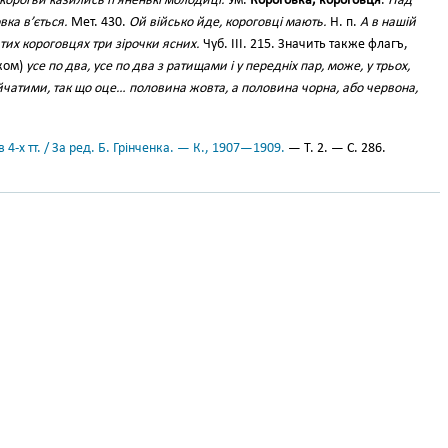
 корогви казились п’яненькі молодиці.
Ум.
Корого́вка, короговця
.
Над
вка в’ється.
Мет. 430.
Ой військо йде, короговці мають.
Н. п.
А в нашій
 тих короговцях три зірочки ясних.
Чуб. III. 215. Значить также флагъ,
ком)
усе по два, усе по два з ратищами і у передніх пар, може, у трьох,
чатими, так що оце… половина жовта, а половина чорна, або червона,
 4-х тт. / За ред. Б. Грінченка. — К., 1907—1909.
— Т. 2. — С. 286.