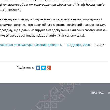
і три короговці, а в тих короговцях три зірочки ясні
(пісня);
Назад наші з
рця
(І. Франко);
винно­му весільному обряді — шматок червоної тканини, вирішуваний
як сим­вол дотриманого дошлюбного ді­воцтва; весільний прапор; нагадує
ідрозді­лу, що в давнину вирушав на здо­бування «княгині» своєму «князе­
же фі­гурує у весільному поїзді, а потім після
комори
(
див
).
аїнської етнокультури: Словник-довідник. — К.: Довіра, 2006.
— С. 307-
Поділитись:
ПРО НАС
А