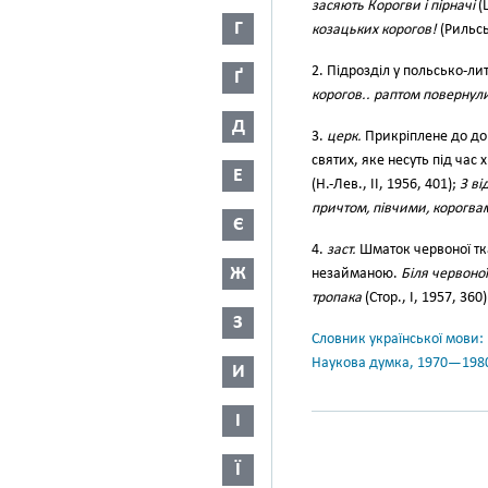
засяють Корогви і пірначі
(Щ
Г
козацьких корогов!
(Рильськ
2. Підрозділ у польсько-лит
Ґ
корогов.. раптом повернули
Д
3.
церк.
Прикріплене до до
святих, яке несуть під час 
Е
(Н.-Лев., II, 1956, 401);
З ві
причтом, півчими, корогва
Є
4.
заст.
Шматок червоної тк
Ж
незайманою.
Біля червоно
тропака
(Стор., І, 1957, 360)
З
Словник української мови: в 
Наукова думка, 1970—198
И
І
Ї