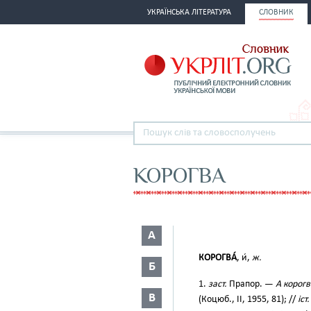
УКРАЇНСЬКА ЛІТЕРАТУРА
СЛОВНИК
КОРОГВА
А
КОРОГВА́
, и́,
ж.
Б
1.
заст.
Прапор. —
А корогв
В
(Коцюб., II, 1955, 81); //
іст.