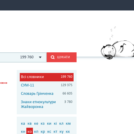
199 760
ШУКАТИ
Всі словники
199 760
СУМ-11
129 375
Словарь Грінченка
66 605
Знаки етнокультури
3 780
Жайворонка
ка
кв
ке
кз
ки
кі
кл
км
кн
ко
кп
кр
кс
кт
ку
кх