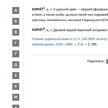
1
КОРНЕ́Т
, а,
ч.
У царській армії — перший офіцерськи
А
в піхоті, а також особа, що мала такий чин; хорунжи
відставці, посміхаючись, вислухав Стадницького
(Сте
Б
2
КОРНЕ́Т
, а,
ч.
Духовий мідний музичний інструмент 
В
Словник української мови: в 11 тт. / АН УРСР. Інститут
Г
Наукова думка, 1970—1980.
— Т. 4. — С. 294.
Ґ
Поділитись:
Д
Е
Є
Ж