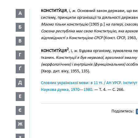
КОНСТИТУ́ЦІЯ
, ї,
ж.
Основний закон держави, що виз
А
систему, принципи організації та діяльності державн
Маємо тільки конституцію
[1905 р.]
на папері, скасов
Б
Союзна республіка має свою Конституцію, яка врахову
відповідності з Конституцією СРСР
(Конст. СРСР, 1963, 
В
2
КОНСТИТУ́ЦІЯ
, ї,
ж.
Будова організму, зумовлена пе
Г
тканин.
Конституції я був нервової, вразливої змалку
(морфологічних) і внутрішніх (функціональних) особл
Ґ
(Хвор. дит. віку, 1955, 135).
Д
Словник української мови: в 11 тт. / АН УРСР. Інститут
Наукова думка, 1970—1980.
— Т. 4. — С. 266.
Е
Є
Поділитись:
Ж