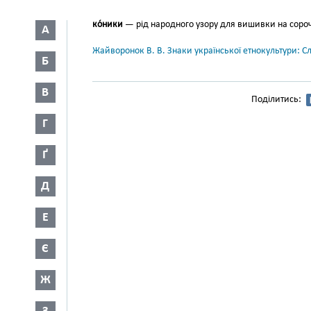
ко́ники
— рід народного узору для вишивки на соро
А
Жайворонок В. В. Знаки української етнокультури: С
Б
В
Поділитись:
Г
Ґ
Д
Е
Є
Ж