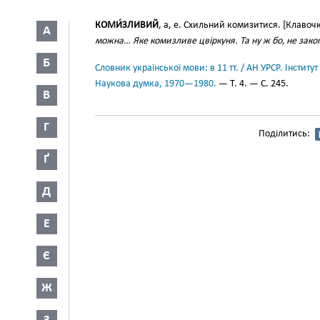
КОМИ́ЗЛИВИЙ
, а, е. Схильний комизитися. [Клавоч
А
можна… Яке комизливе цвіркуня. Та ну ж бо, не зак
Б
Словник української мови: в 11 тт. / АН УРСР. Інститут
Наукова думка, 1970—1980.
— Т. 4. — С. 245.
В
Г
Поділитись:
Ґ
Д
Е
Є
Ж