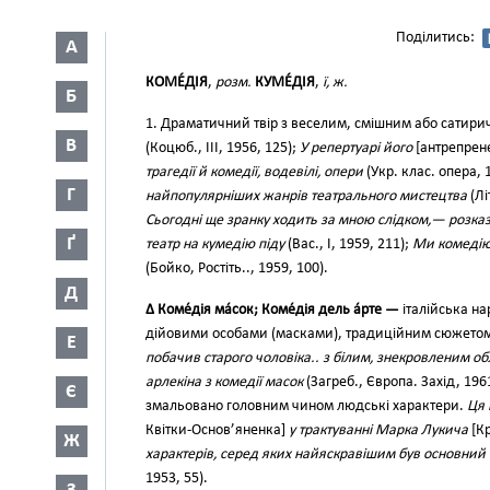
Поділитись:
А
КОМЕ́ДІЯ
,
розм.
КУМЕ́ДІЯ
,
ї, ж.
Б
1. Драматичний твір з веселим, смішним або сатир
В
(Коцюб., III, 1956, 125);
У репертуарі його
[антрепрен
трагедії й комедії, водевілі, опери
(Укр. клас. опера, 
Г
найпопулярніших жанрів театрального мистецтва
(Лі
Сьогодні ще зранку ходить за мною слідком,— розказу
Ґ
театр на кумедію піду
(Вас., І, 1959, 211);
Ми комедію
(Бойко, Ростіть.., 1959, 100).
Д
∆ Коме́дія ма́сок; Коме́дія дель а́рте —
італійська н
дійовими особами (масками), традиційним сюжетом,
Е
побачив старого чоловіка.. з білим, знекровленим о
арлекіна з комедії масок
(Загреб., Європа. Захід, 196
Є
змальовано головним чином людські характери.
Ця 
Квітки-Основ’яненка]
у трактуванні Марка Лукича
[К
Ж
характерів, серед яких найяскравішим був основн
1953, 55).