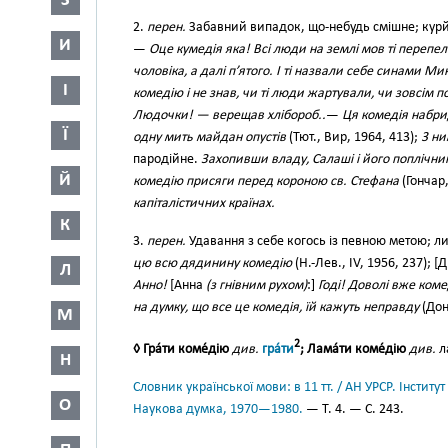
З
2.
перен.
Забавний випадок, що-небудь смішне; кур
И
—
Оце кумедія яка! Всі люди на землі мов ті перепел
чоловіка, а далі п’ятого. І ті назвали себе синами Ми
І
комедію і не знав, чи ті люди жартували, чи зовсім п
Людочки! — верещав хлібороб..
—
Ця комедія набрид
Ї
одну мить майдан опустів
(Тют., Вир, 1964, 413);
3 ни
пародійне.
Захопивши владу, Салаші і його поплічник
Й
комедію присяги перед короною св. Стефана
(Гончар,
капіталістичних країнах.
К
3.
перен.
Удавання з себе когось із певною метою; 
цю всю дядинину комедію
(Н.-Лев., IV, 1956, 237); [
Л
Анно!
[Анна
(з гнівним рухом)
:]
Годі! Доволі вже коме
на думку, що все це комедія, їй кажуть неправду
(Донч
М
2
◊ Гра́ти коме́дію
див.
гра́ти
; Лама́ти коме́дію
див.
л
Н
Словник української мови: в 11 тт. / АН УРСР. Інститут
О
Наукова думка, 1970—1980.
— Т. 4. — С. 243.