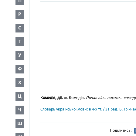
П
Р
С
Т
У
Ф
Х
Ц
Комедія, дії,
ж.
Комедія.
Почав він… писати… комедії
Словарь української мови: в 4-х тт. / За ред. Б. Грін
Ч
Ш
Поділитись: