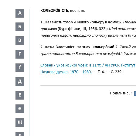
КОЛЬОРО́ВІСТЬ
, вості,
ж.
А
1. Наявність того чи іншого кольору в чомусь.
Промен
Б
призмою
(Курс фізики, III, 1956. 322);
Щоб встановити
перегонки нафти, необхідно спочатку визначити їх ко
В
2.
розм.
Властивість за знач.
кольоро́вий
2.
Тихий ча
Г
грало пишноцвітно В кольоровості незмірній!
(Рильськ
Словник української мови: в 11 тт. / АН УРСР. Інститут
Ґ
Наукова думка, 1970—1980.
— Т. 4. — С. 239.
Д
Поділитись:
Е
Є
Ж