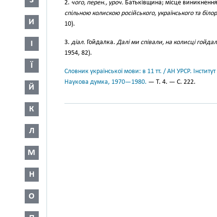
З
2.
чого, перен., уроч.
Батьківщина; місце виникнення 
спільною колискою російського, українського та біло
И
10).
3.
діал.
Гойдалка.
Далі ми співали, на колисці гойдал
І
1954, 82).
Ї
Словник української мови: в 11 тт. / АН УРСР. Інститут
Наукова думка, 1970—1980.
— Т. 4. — С. 222.
Й
К
Л
М
Н
О