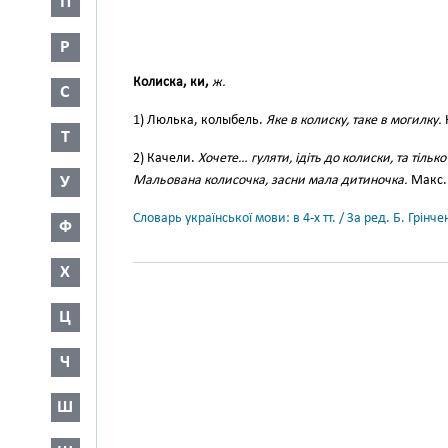
П
Р
Колиска, ки,
ж.
С
1) Люлька, колыбель.
Яке в колиску, таке в могилку.
Т
2) Качели.
Хочете… гуляти, ідіть до колиски, та тільк
У
Мальована колисочка, засни мала дитиночка.
Макс. 
Словарь української мови: в 4-х тт. / За ред. Б. Грін
Ф
Х
Ц
Ч
Ш