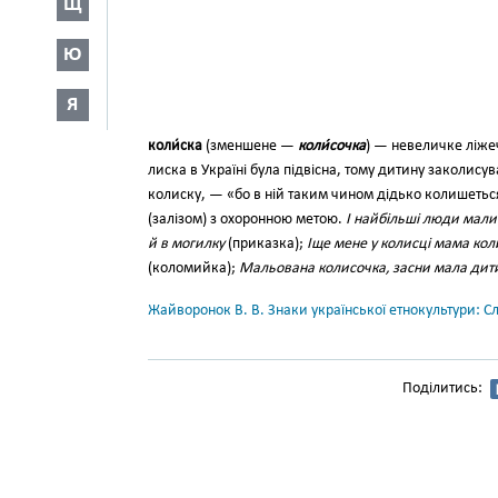
Щ
Ю
Я
коли́ска
(зменшене —
коли́соч­ка
) — невеличке ліжеч
лиска в Україні була підвісна, тому дитину заколи
колис­ку, — «бо в ній таким чином дідько колишетьс
(залізом) з охоронною метою.
І найбільші люди мали
й в мо­гилку
(приказка);
Іще мене у колис­ці мама кол
(ко­ломийка);
Мальована колисочка, засни мала дит
Жайворонок В. В. Знаки української етнокультури: С
Поділитись: