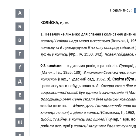
Поділитись:
А
КОЛИ́СКА
, и,
ж.
Б
1. Невеличке ліжечко для спання і колисання дитин
В
колисці і співав надо мною тихесенько
(Вовчок, І, 195
колиску та й примудрував її на гаку посеред світлиці
(
Г
тут, як у колисці
(Фр., IV, 1950, 342);
Човен гойдався, я
◊ З коли́ски
— з дитячих років, з ранніх літ.
Прощай, д
Ґ
(Манж., Тв., 1955, 139);
З молоком Своєї матері, з ко
колоском
(Нех., Чудесний сад, 1962, 9);
Стоя́ти (бу́ти
Д
і розвитку чого-небудь нового.
В. Сосюра стояв біля 
соціалістичної поезії, був одним із зачинателів її
(Мал.
Е
Володимир Ілліч Ленін стояли біля колиски комсомо
зовсім дитина. —
Може, десь і виглядає тебе твоя яв
Є
хлопець на коні, а дівка в колисці
(Стельмах, II, 1962,
Щоб її, ту війну, в колисці задушило!
(Кучер, Черв. во
Ж
робили все, щоб у колисці задушити Радянську влад