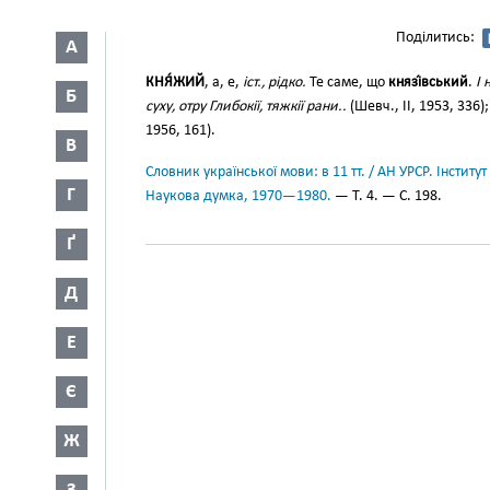
Поділитись:
А
КНЯ́ЖИЙ
, а, е,
іст., рідко.
Те саме, що
князі́вський
.
І 
Б
суху, отру Глибокії, тяжкії рани..
(Шевч., II, 1953, 336
1956, 161).
В
Словник української мови: в 11 тт. / АН УРСР. Інститут
Г
Наукова думка, 1970—1980.
— Т. 4. — С. 198.
Ґ
Д
Е
Є
Ж