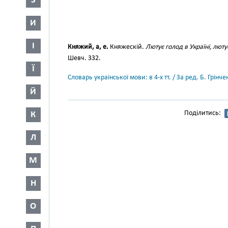
З
И
І
Княжий, а, е.
Княжескій.
Лютує голод в Україні, лют
Шевч. 332.
Ї
Словарь української мови: в 4-х тт. / За ред. Б. Грін
Й
Поділитись:
К
Л
М
Н
О