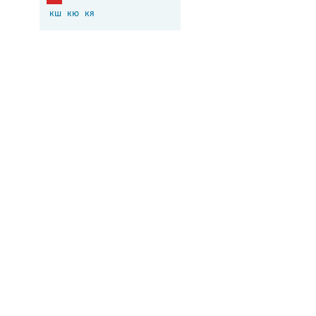
кш
кю
кя