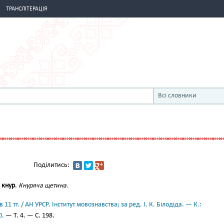
ТРАНСЛІТЕРАЦІЯ
Всі словники
Поділитись:
о
кнур
.
Кнуряча щетина.
11 тт. / АН УРСР. Інститут мовознавства; за ред. І. К. Білодіда. — К.:
0.
— Т. 4. — С. 198.