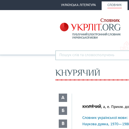
УКРАЇНСЬКА ЛІТЕРАТУРА
СЛОВНИК
КНУРЯЧИЙ
А
КНУРЯ́ЧИЙ
, а, е. Прикм. д
Б
Словник української мови: в 
В
Наукова думка, 1970—198