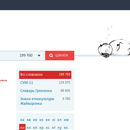
199 760
ШУКАТИ
Всі словники
199 760
СУМ-11
129 375
Словарь Грінченка
66 605
Знаки етнокультури
3 780
Жайворонка
ка
кв
ке
кз
ки
кі
кл
км
кн
ко
кп
кр
кс
кт
ку
кх