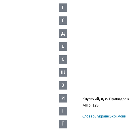
Г
Ґ
Д
Е
Є
Ж
З
И
Кнурячий, а, е.
Принадлежа
МПр. 129.
І
Словарь української мови: в
Ї