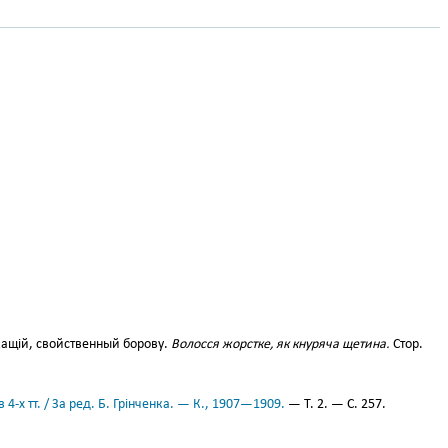
щій, свойственный борову.
Волосся жорстке, як кнуряча щетина.
Стор.
 4-х тт. / За ред. Б. Грінченка. — К., 1907—1909.
— Т. 2. — С. 257.