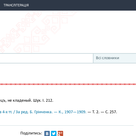
ТРАНСЛІТЕРАЦІЯ
Всі словники
цъ, не кладеный. Шух. I. 212.
 4-х тт. / За ред. Б. Грінченка. — К., 1907—1909.
— Т. 2. — С. 257.
Поділитись: