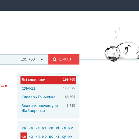
199 760
ШУКАТИ
Всі словники
199 760
СУМ-11
129 375
Словарь Грінченка
66 605
Знаки етнокультури
3 780
Жайворонка
ка
кв
ке
кз
ки
кі
кл
км
кн
ко
кп
кр
кс
кт
ку
кх