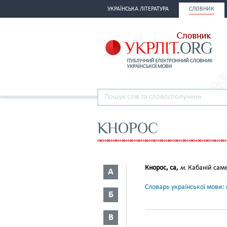
УКРАЇНСЬКА ЛІТЕРАТУРА
СЛОВНИК
КНОРОС
Кнорос, са,
м.
Кабаній саме
А
Словарь української мови: в
Б
В