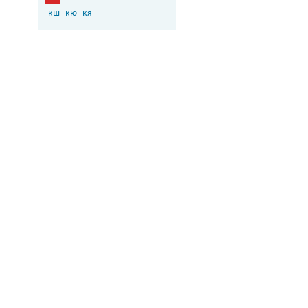
кш
кю
кя