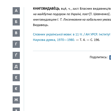
КНИГОВИДАВЕ́ЦЬ
, вця́,
ч., заст.
Власник видавництв
А
на майбутню подорож по Україні, поет
[Т. Шевченко]
книговидавцем І. Т. Лисенковим на кабальних умов
Б
Видавець.
В
Словник української мови: в 11 тт. / АН УРСР. Інститут
Наукова думка, 1970—1980.
— Т. 4. — С. 196.
Г
Ґ
Поділитись:
Д
Е
Є
Ж