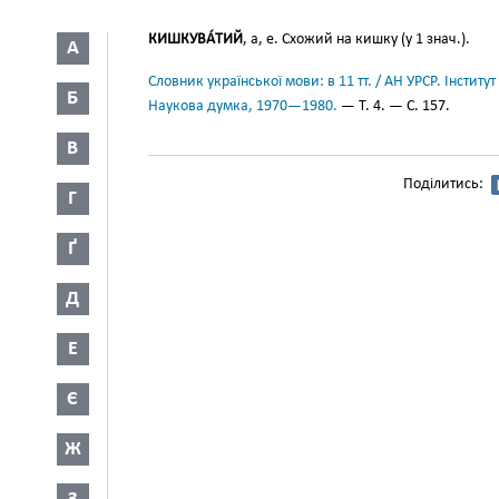
КИШКУВА́ТИЙ
, а, е. Схожий на кишку (у 1 знач.).
А
Словник української мови: в 11 тт. / АН УРСР. Інститут
Б
Наукова думка, 1970—1980.
— Т. 4. — С. 157.
В
Поділитись:
Г
Ґ
Д
Е
Є
Ж