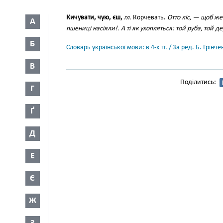
Кичувати, чую, єш,
гл.
Корчевать.
Отто ліс, — щоб же
А
пшениці насіяли!. А ті як ухопляться: той руба, той 
Б
Словарь української мови: в 4-х тт. / За ред. Б. Грін
В
Поділитись:
Г
Ґ
Д
Е
Є
Ж