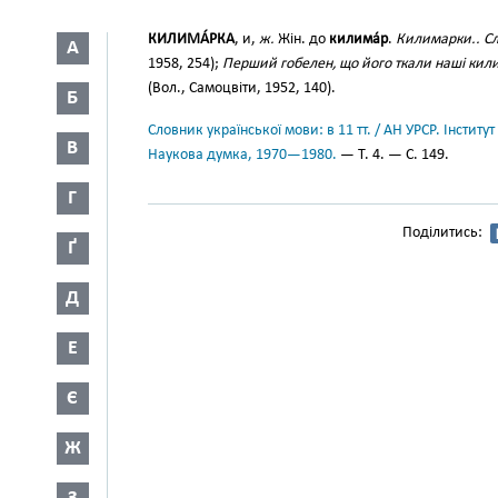
КИЛИМА́РКА
, и,
ж.
Жін. до
килима́р
.
Килимарки.. Сл
А
1958, 254);
Перший гобелен, що його ткали наші кили
(Вол., Самоцвіти, 1952, 140).
Б
Словник української мови: в 11 тт. / АН УРСР. Інститут
В
Наукова думка, 1970—1980.
— Т. 4. — С. 149.
Г
Поділитись:
Ґ
Д
Е
Є
Ж