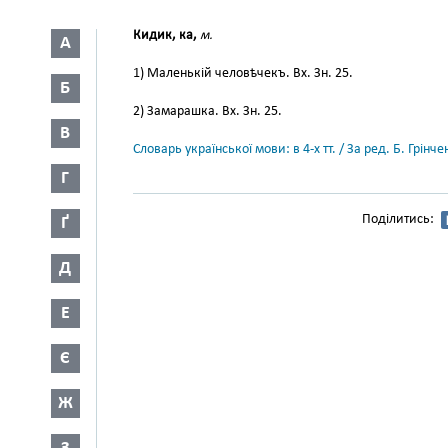
Кидик, ка,
м.
А
1) Маленькій человѣчекъ. Вх. Зн. 25.
Б
2) Замарашка. Вх. Зн. 25.
В
Словарь української мови: в 4-х тт. / За ред. Б. Грін
Г
Поділитись:
Ґ
Д
Е
Є
Ж