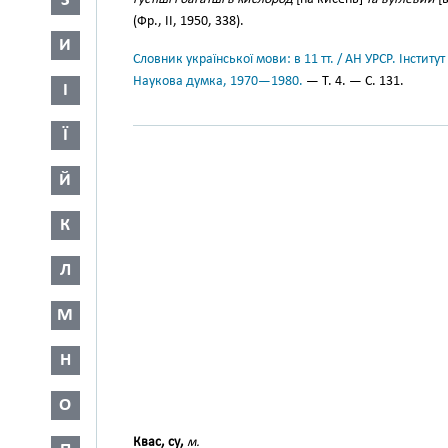
З
(Фр., II, 1950, 338).
И
Словник української мови: в 11 тт. / АН УРСР. Інститут
Наукова думка, 1970—1980.
— Т. 4. — С. 131.
І
Ї
Й
К
Л
М
Н
О
Квас, су,
м.