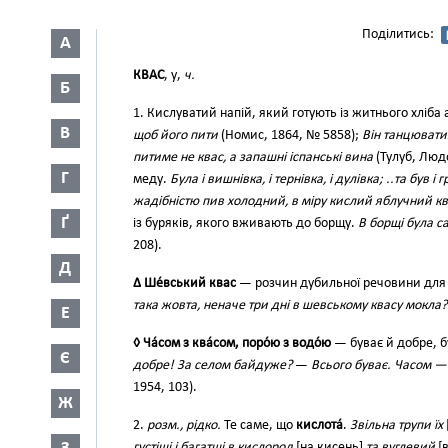
Поділитись:
А
КВАС
, у,
ч.
Б
1. Кислуватий напій, який готують із житнього хліб
В
щоб його пити
(Номис, 1864, № 5858);
Він танцюват
питиме не квас, а запашні іспанські вина
(Тулуб, Людол
Г
меду.
Була і вишнівка, і тернівка, і дулівка; ..та був і
жадібністю пив холодний, в міру кислий яблучний к
Ґ
із буряків, якого вживають до борщу.
В борщі була с
208).
Д
∆ Ше́вський квас
— розчин дубильної речовини для
така жовта, неначе три дні в шевському квасу мокл
Е
◊ Ча́сом з ква́сом, поро́ю з водо́ю
— буває й добре, б
Є
добре! За селом байдуже?
—
Всього буває. Часом —
1954, 103).
Ж
2.
розм., рідко.
Те саме, що
кислота́
.
Звільна трупи їх
густіші і багатші в кислород
[на кисень]
та вуглевий
[