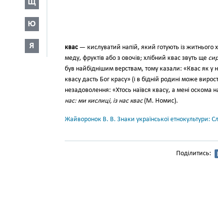
Щ
Ю
Я
квас
— кислуватий напій, який готують із житнього х
меду, фруктів або з овочів; хлібний квас звуть ще
сир
був найбіднішим верствам, тому казали: «Квас як у нас
квасу дасть Бог красу» (і в бідній родині може вирос
незадоволення: «Хтось наївся квасу, а мені оскома н
нас: ми кислиці, із нас квас
(М. Номис).
Жайворонок В. В. Знаки української етнокультури: С
Поділитись: