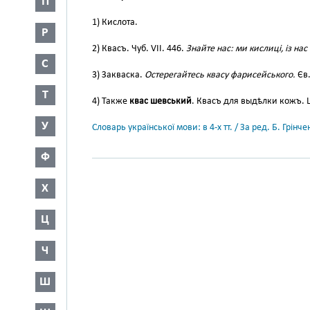
П
1) Кислота.
Р
2) Квасъ. Чуб. VII. 446.
Знайте нас: ми кислиці, із нас
С
3) Закваска.
Остерегайтесь квасу фарисейського.
Єв.
Т
4) Также
квас шевський
. Квасъ для выдѣлки кожъ. Шу
У
Словарь української мови: в 4-х тт. / За ред. Б. Грін
Ф
Х
Ц
Ч
Ш