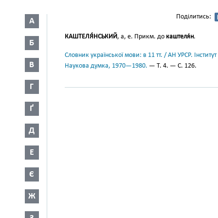
Поділитись:
А
КАШТЕЛЯ́НСЬКИЙ
, а, е. Прикм. до
каштеля́н
.
Б
Словник української мови: в 11 тт. / АН УРСР. Інститут
В
Наукова думка, 1970—1980.
— Т. 4. — С. 126.
Г
Ґ
Д
Е
Є
Ж