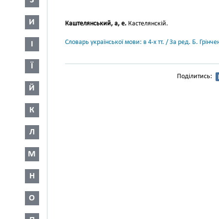
З
И
Каштелянський, а, е.
Кастелянскій.
Словарь української мови: в 4-х тт. / За ред. Б. Грін
І
Ї
Поділитись:
Й
К
Л
М
Н
О