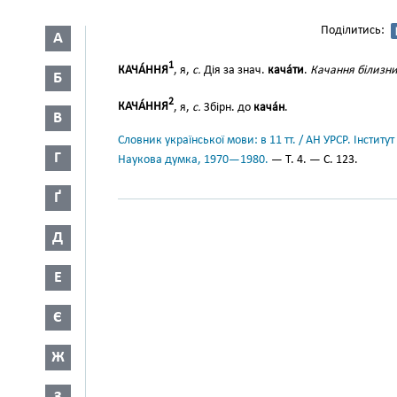
Поділитись:
А
1
КАЧА́ННЯ
, я,
с.
Дія за знач.
кача́ти
.
Качання білизни
Б
2
КАЧА́ННЯ
, я,
с.
Збірн. до
кача́н
.
В
Словник української мови: в 11 тт. / АН УРСР. Інститут
Г
Наукова думка, 1970—1980.
— Т. 4. — С. 123.
Ґ
Д
Е
Є
Ж