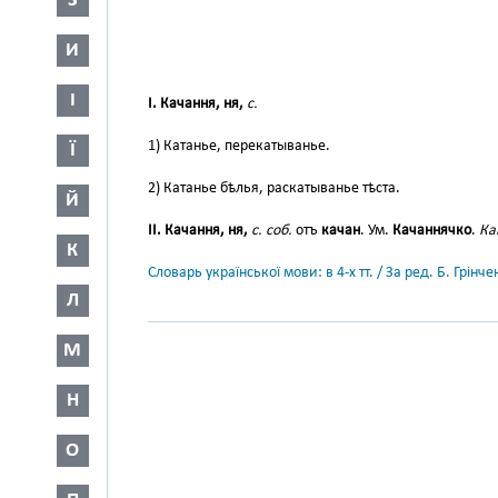
З
И
І
I. Качання, ня,
с.
1) Катанье, перекатыванье.
Ї
2) Катанье бѣлья, раскатыванье тѣста.
Й
II. Качання, ня,
с. соб.
отъ
качан
. Ум.
Качаннячко
.
Ка
К
Словарь української мови: в 4-х тт. / За ред. Б. Грін
Л
М
Н
О