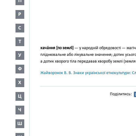
П
Р
С
Т
кача́ння [по землі́]
— у народній обрядовості — магічн
У
пліднювальне або лікувальне зна­чення; дотик усього
а дотик хворого тіла передавав хворобу землі (земля 
Ф
Жайворонок В. В. Знаки української етнокультури: С
Х
Поділитись:
Ц
Ч
Ш