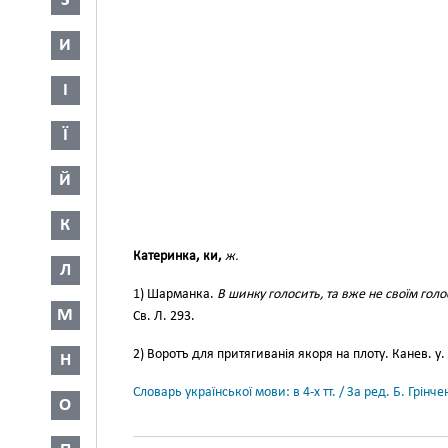
З
И
І
Ї
Й
К
Катеринка, ки,
ж.
Л
1) Шарманка.
В шинку голосить, та вже не своїм гол
М
Св. Л. 293.
2) Воротъ для притягиванія якоря на плоту. Канев. у.
Н
Словарь української мови: в 4-х тт. / За ред. Б. Грін
О