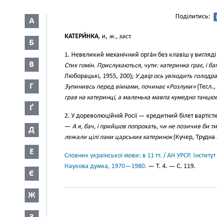
Поділитись:
А
КАТЕРИ́НКА
, и,
ж., заст.
Б
1. Невеликий механічний орга́н без клавіш у вигляд
В
Стих гомін. Прислухаються, чути: катеринка грає, і б
Люборацькі, 1955, 200);
У двір ось увіходить голодр
Г
Зупинивсь перед вікнами, починає «Розлуки»
(Тесл.,
грав на катеринці, а маленька мавпа кумедно танцю
Ґ
2. У дореволюційній Росії — кредитний білет вартіст
—
А я, бач, і прийшов попрохать, чи не позичив би т
Д
лежали цілі паки царських катеринок
(Кучер, Трудна 
Е
Словник української мови: в 11 тт. / АН УРСР. Інститут
Наукова думка, 1970—1980.
— Т. 4. — С. 119.
Є
Ж