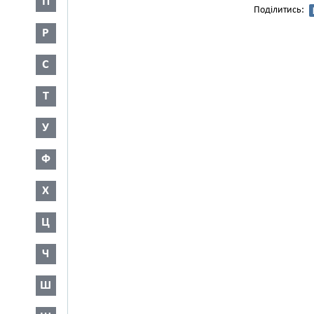
П
Поділитись:
Р
С
Т
У
Ф
Х
Ц
Ч
Ш