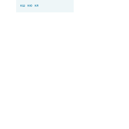
кш
кю
кя