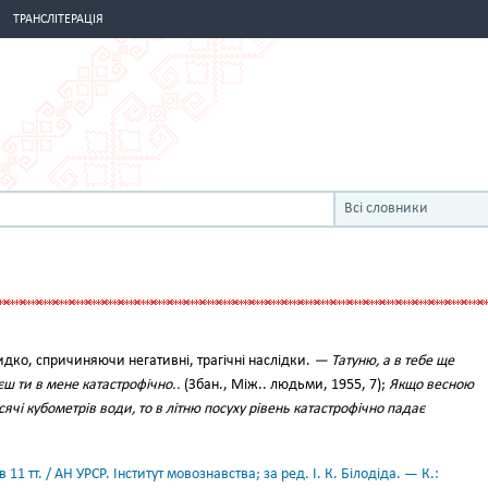
ТРАНСЛІТЕРАЦІЯ
Всі словники
дко, спричиняючи негативні, трагічні наслідки.
— Татуню, а в тебе ще
єш ти в мене катастрофічно..
(Збан., Між.. людьми, 1955, 7);
Якщо весною
ячі кубометрів води, то в літню посуху рівень катастрофічно падає
11 тт. / АН УРСР. Інститут мовознавства; за ред. І. К. Білодіда. — К.: