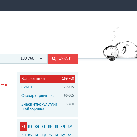
199 760
ШУКАТИ
Всі словники
199 760
СУМ-11
129 375
Словарь Грінченка
66 605
Знаки етнокультури
3 780
Жайворонка
ка
кв
ке
кз
ки
кі
кл
км
кн
ко
кп
кр
кс
кт
ку
кх