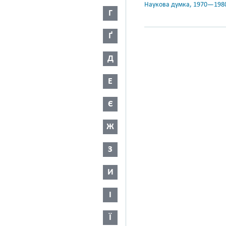
Наукова думка, 1970—198
Г
Ґ
Д
Е
Є
Ж
З
И
І
Ї