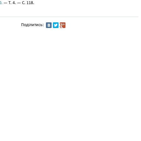
0.
— Т. 4. — С. 118.
Поділитись: