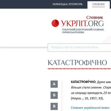
УКРАЇНСЬКА ЛІТЕРАТУРА
СЛОВНИК
КАТАСТРОФІЧНО
КАТАСТРОФІ́ЧНО
. Дуже шви
А
більше стало сивини. Старі
за секунду проходить 23 тис
Б
(Наука.., 10, 1957, 33).
В
Словник української мови: в 