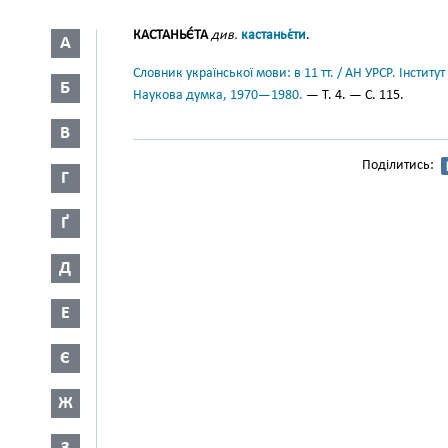
КАСТАНЬЄ́ТА
див.
кастаньє́ти
.
А
Словник української мови: в 11 тт. / АН УРСР. Інститут
Б
Наукова думка, 1970—1980.
— Т. 4. — С. 115.
В
Поділитись:
Г
Ґ
Д
Е
Є
Ж