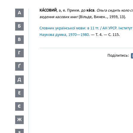
КА́СОВИЙ
, а, е. Прикм. до
ка́са
.
Ольга сидить коло с
А
ведення касових книг
(Вільде, Винен.., 1959, 13).
Б
Словник української мови: в 11 тт. / АН УРСР. Інститут
Наукова думка, 1970—1980.
— Т. 4. — С. 115.
В
Г
Поділитись:
Ґ
Д
Е
Є
Ж