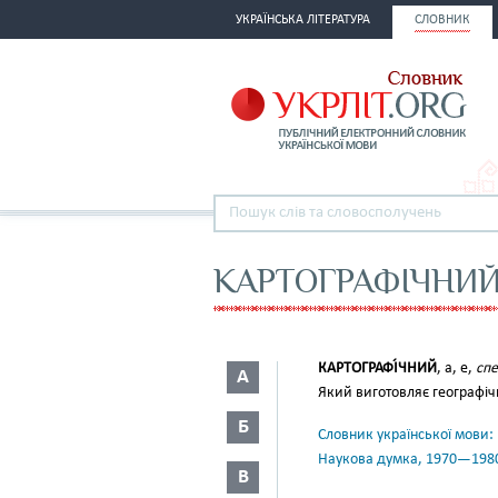
УКРАЇНСЬКА ЛІТЕРАТУРА
СЛОВНИК
КАРТОГРАФІЧНИ
КАРТОГРАФІ́ЧНИЙ
, а, е,
спе
А
Який виготовляє географіч
Б
Словник української мови: в 
Наукова думка, 1970—198
В