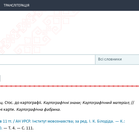
ТРАНСЛІТЕРАЦІЯ
Всі словники
Й
ц.
Стос. до картографії.
Картографічні знаки; Картографічний матеріал;
//
ні карти.
Картографічна фабрика.
11 тт. / АН УРСР. Інститут мовознавства; за ред. І. К. Білодіда. — К.:
0.
— Т. 4. — С. 111.