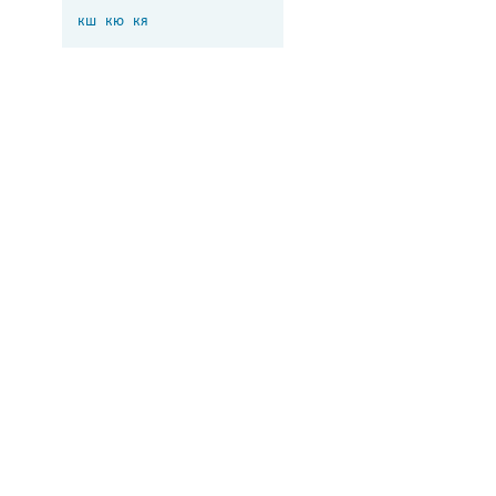
кш
кю
кя