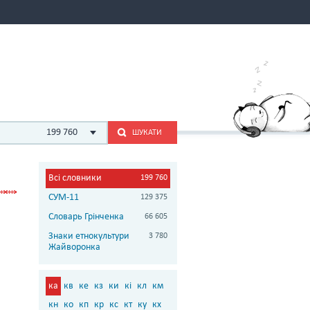
199 760
ШУКАТИ
Всі словники
199 760
СУМ-11
129 375
Словарь Грінченка
66 605
Знаки етнокультури
3 780
Жайворонка
ка
кв
ке
кз
ки
кі
кл
км
кн
ко
кп
кр
кс
кт
ку
кх