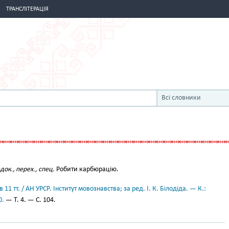
ТРАНСЛІТЕРАЦІЯ
Всі словники
док., перех., спец.
Робити карбюрацію.
11 тт. / АН УРСР. Інститут мовознавства; за ред. І. К. Білодіда. — К.:
0.
— Т. 4. — С. 104.