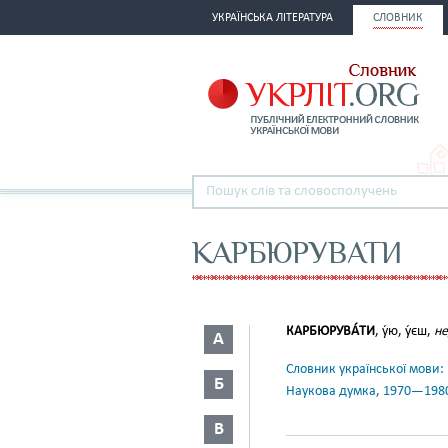
УКРАЇНСЬКА ЛІТЕРАТУРА
СЛОВНИК
КАРБЮРУВАТИ
КАРБЮРУВА́ТИ
, у́ю, у́єш,
не
А
Словник української мови: в 
Б
Наукова думка, 1970—198
В