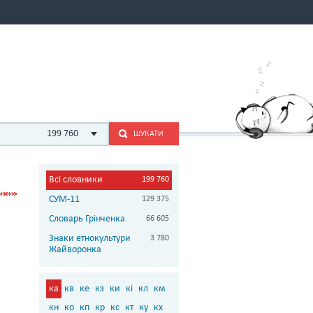
199 760
ШУКАТИ
Всі словники
199 760
СУМ-11
129 375
Словарь Грінченка
66 605
Знаки етнокультури
3 780
Жайворонка
ка
кв
ке
кз
ки
кі
кл
км
кн
ко
кп
кр
кс
кт
ку
кх