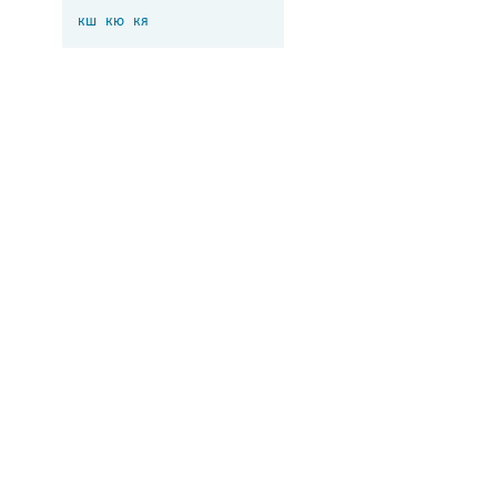
кш
кю
кя