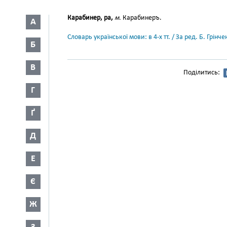
Карабинер, ра,
м.
Карабинеръ.
А
Словарь української мови: в 4-х тт. / За ред. Б. Грін
Б
В
Поділитись:
Г
Ґ
Д
Е
Є
Ж