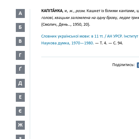
КАПІТА́НКА
, и,
ж., розм.
Кашкет із білими кантами, щ
А
голові, хвацьки заломлена на одну брову
,
ледве трим
(Смолич, День.., 1950, 20).
Б
Словник української мови: в 11 тт. / АН УРСР. Інститут
В
Наукова думка, 1970—1980.
— Т. 4. — С. 94.
Г
Поділитись:
Ґ
Д
Е
Є
Ж