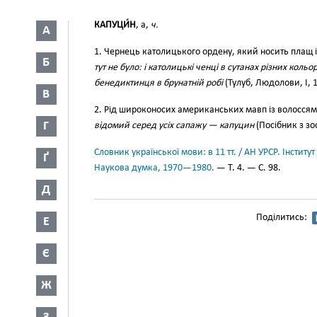
КАПУЦИ́Н
, а,
ч.
А
1. Чернець католицького ордену, який носить плащ із
Б
тут не було: і католицькі ченці в сутанах різних кол
бенедиктинця в брунатній робі
(Тулуб, Людолови, І, 1
В
2. Рід широконосих американських мавп із волоссям на
Г
відомий серед усіх сапажу — капуцин
(Посібник з зоо
Словник української мови: в 11 тт. / АН УРСР. Інститут
Ґ
Наукова думка, 1970—1980.
— Т. 4. — С. 98.
Д
Поділитись:
Е
Є
Ж