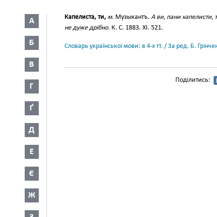
Капелиста, ти,
м.
Музыкантъ.
А ви, пани капелисти, 
А
не дуже дрібно.
К. С. 1883. XI. 521.
Б
Словарь української мови: в 4-х тт. / За ред. Б. Грін
В
Поділитись:
Г
Ґ
Д
Е
Є
Ж