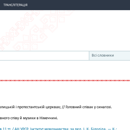
ТРАНСЛІТЕРАЦІЯ
Всі словники
толицькій і протестантській церквах; // Головний співак у синагозі.
вного співу й музики в Німеччині.
11 тт. / АН УРСР. Інститут мовознавства; за ред. І. К. Білодіда. — К.: