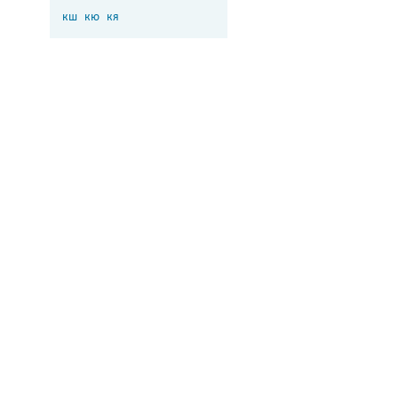
кш
кю
кя