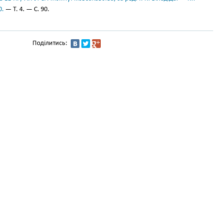
0.
— Т. 4. — С. 90.
Поділитись: