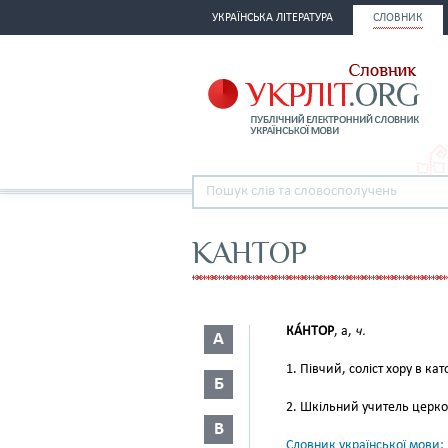
УКРАЇНСЬКА ЛІТЕРАТУРА
СЛОВНИК
КАНТОР
КА́НТОР
, а,
ч.
А
1. Півчий, соліст хору в ка
Б
2. Шкільний учитель церко
В
Словник української мови: в 