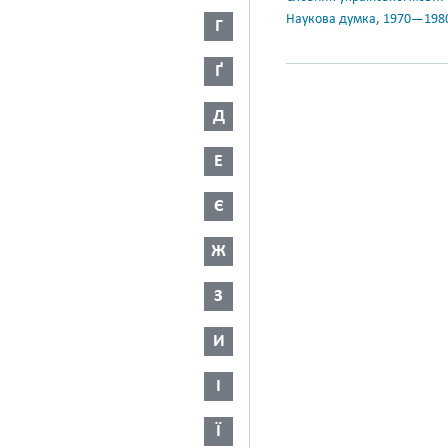
Наукова думка, 1970—198
Г
Ґ
Д
Е
Є
Ж
З
И
І
Ї