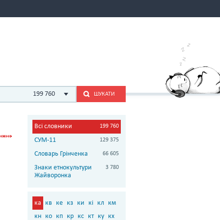
199 760
ШУКАТИ
Всі словники
199 760
СУМ-11
129 375
Словарь Грінченка
66 605
Знаки етнокультури
3 780
Жайворонка
ка
кв
ке
кз
ки
кі
кл
км
кн
ко
кп
кр
кс
кт
ку
кх