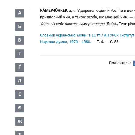
КА́МЕР-Ю́НКЕР
, а,
ч.
У дореволюційній Росії та в д
А
придворний чин, а також особа, що має цей чин. —
Удаєш із себе якогось камер-юнкера
(Добр., Тече річк
Б
Словник української мови: в 11 тт. / АН УРСР. Інститут
В
Наукова думка, 1970—1980.
— Т. 4. — С. 83.
Г
Поділитись:
Ґ
Д
Е
Є
Ж