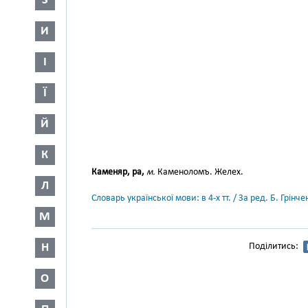
З
И
І
Ї
Й
К
Каменяр, ра,
м.
Каменоломъ. Желех.
Л
Словарь української мови: в 4-х тт. / За ред. Б. Грін
М
Н
Поділитись:
О