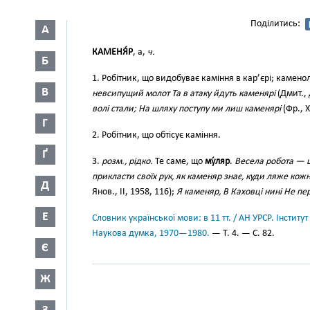
Поділитись:
А
КАМЕНЯ́Р
, а,
ч.
Б
1. Робітник, що видобуває каміння в кар’єрі; камен
В
невсипущий молот Та в атаку йдуть каменярі
(Дмит., 
волі стали; На шляху поступу ми лиш каменярі
(Фр., X
Г
2. Робітник, що обтісує каміння.
Ґ
3.
розм., рідко.
Те саме, що
му́ляр
.
Весела робота — ц
прикласти своїх рук, як каменяр знає, куди ляже кожни
Д
Янов., II, 1958, 116);
Я каменяр, В Каховці нині Не п
Е
Словник української мови: в 11 тт. / АН УРСР. Інститут
Наукова думка, 1970—1980.
— Т. 4. — С. 82.
Є
Ж