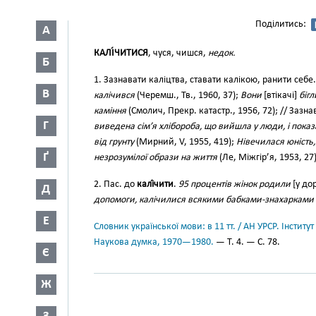
Поділитись:
А
КАЛІ́ЧИТИСЯ
, чуся, чишся,
недок.
Б
1. Зазнавати каліцтва, ставати калікою, ранити себе
В
калічився
(Черемш., Тв., 1960, 37);
Вони
[втікачі]
біг
каміння
(Смолич, Прекр. катастр., 1956, 72); // Зазн
Г
виведена сім’я хлібороба, що вийшла у люди, і показа
від грунту
(Мирний, V, 1955, 419);
Нівечилася юність,
Ґ
незрозумілої образи на життя
(Ле, Міжгір’я, 1953, 27)
2. Пас. до
калі́чити
.
95 процентів жінок родили
[у до
Д
допомоги, калічилися всякими бабками-знахарками
Е
Словник української мови: в 11 тт. / АН УРСР. Інститут
Наукова думка, 1970—1980.
— Т. 4. — С. 78.
Є
Ж