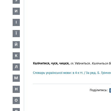
З
И
І
Ї
Й
К
Калічитися, чуся, чишся,
гл.
Увѣчиться.
Калічиться б
Л
Словарь української мови: в 4-х тт. / За ред. Б. Грін
М
Н
Поділитись:
О