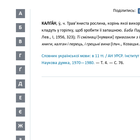
Поділитись:
А
КАЛГА́Н
, у́,
ч.
Трав’яниста рослина, корінь якої вико
Б
кладуть у горілку, щоб зробити її запашною.
Баба Пар
Лев., I, 1956, 323);
Ті сміливці
[чумаки]
привозили з Пі
В
книги, калган і перець, і грецькі вина
(Ільч., Козацьк.
Г
Словник української мови: в 11 тт. / АН УРСР. Інститут
Наукова думка, 1970—1980.
— Т. 4. — С. 76.
Ґ
Д
Е
Є
Ж