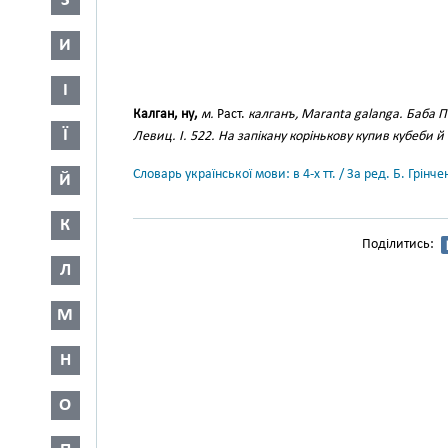
З
И
І
Калган, ну,
м.
Раст.
калганъ, Maranta galanga.
Баба П
Ї
Левиц. І. 522.
На запікану корінькову купив кубеби й 
Словарь української мови: в 4-х тт. / За ред. Б. Грін
Й
К
Поділитись:
Л
М
Н
О