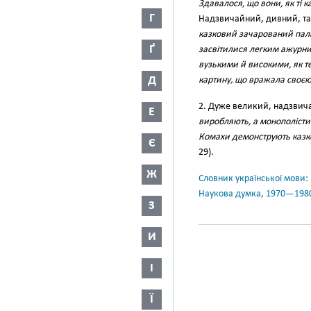
Здавалося, що вони, як ті 
Г
Надзвичайний, дивний, т
казковий зачарований пала
Ґ
засвітилися легким ажурним
вузькими й високими, як т
Д
картину, що вражала своє
2. Дуже великий, надзви
Е
виробляють, а монополістич
Комахи демонструють казко
Є
29).
Ж
Словник української мови: в 
Наукова думка, 1970—198
З
И
І
Ї