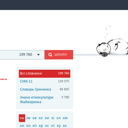
199 760
ШУКАТИ
Всі словники
199 760
СУМ-11
129 375
Словарь Грінченка
66 605
Знаки етнокультури
3 780
Жайворонка
ка
кв
ке
кз
ки
кі
кл
км
кн
ко
кп
кр
кс
кт
ку
кх