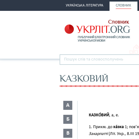
УКРАЇНСЬКА ЛІТЕРАТУРА
СЛОВНИК
КАЗКОВИЙ
А
КАЗКО́ВИЙ
, а, е.
Б
1. Прикм. до
ка́зка
1; пов’
В
Закарпатті
(Літ. Укр., 8.III 