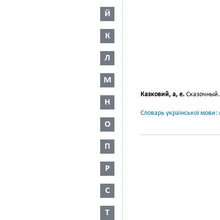
Й
К
Л
М
Казковий, а, е.
Сказочный.
Н
Словарь української мови: в
О
П
Р
С
Т