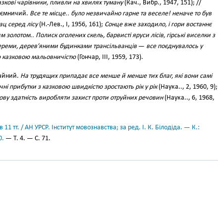
казкові чарівники, пливли на хвилях туману
(Кач., Вибр., 1947, 151); //
аємничий.
Все те місце.. було незвичайно гарне та веселе! неначе то був
ц серед лісу
(Н.-Лев., І, 1956, 161);
Сонце вже заходило, і гори востаннє
 золотом.. Полиск оголених скель, барвисті яруси лісів, гірські виселки з
ереми, дерев’яними будинками трансільванців
—
все поєднувалось у
ю казковою мальовничістю
(Гончар, III, 1959, 173).
чайний.
На трудящих припадає все менше й менше тих благ, які вони самі
ні прибутки з казковою швидкістю зростають рік у рік
(Наука.., 2, 1960, 9);
ву здатність виробляти захист проти отруйних речовин
(Наука.., 6, 1968,
11 тт. / АН УРСР. Інститут мовознавства; за ред. І. К. Білодіда. — К.:
0.
— Т. 4. — С. 71.