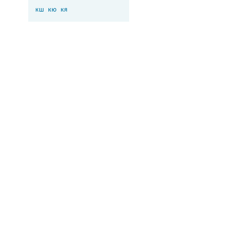
кш
кю
кя