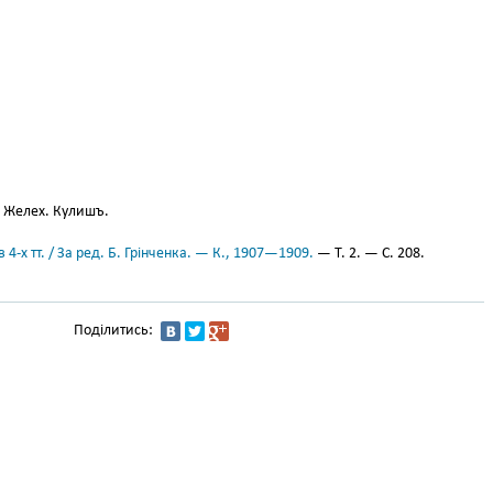
 Желех. Кулишъ.
 4-х тт. / За ред. Б. Грінченка. — К., 1907—1909.
— Т. 2. — С. 208.
Поділитись: