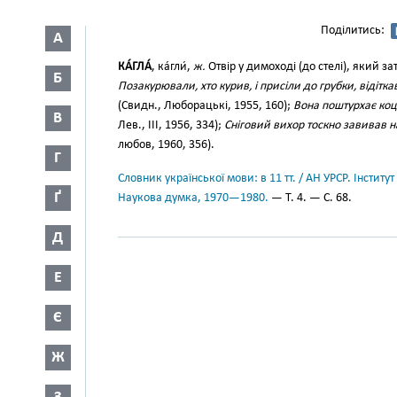
Поділитись:
А
КА́ГЛА́
, ка́гли́,
ж.
Отвір у димоході (до стелі), який з
Б
Позакурювали, хто курив, і присіли до грубки, відітка
(Свидн., Люборацькі, 1955, 160);
Вона поштурхає коц
В
Лев., III, 1956, 334);
Сніговий вихор тоскно завивав на 
любов, 1960, 356).
Г
Словник української мови: в 11 тт. / АН УРСР. Інститут
Ґ
Наукова думка, 1970—1980.
— Т. 4. — С. 68.
Д
Е
Є
Ж