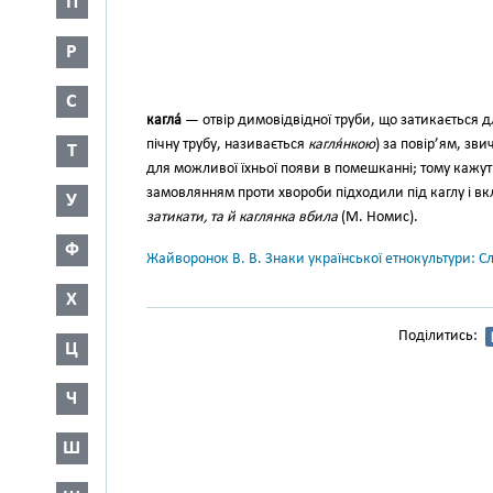
П
Р
С
кагла́
— отвір димовідвідної тру­би, що затикається 
пічну трубу, називається
кагля́нкою
) за повір’ям, зв
Т
для можливої їхньої появи в помешканні; тому кажуть
замовлянням проти хвороби під­ходили під каглу і вк
У
затикати, та й каглянка вбила
(М. Номис).
Ф
Жайворонок В. В. Знаки української етнокультури: С
Х
Поділитись:
Ц
Ч
Ш