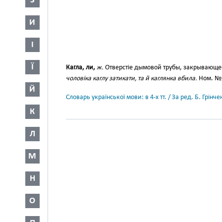
З
И
І
Ї
Кагла, ли,
ж.
Отверстіе дымовой трубы, закрывающее
чоловіка каглу затикати, та й каглянка вбила.
Ном. № 9
Й
Словарь української мови: в 4-х тт. / За ред. Б. Грін
К
Л
М
Н
О