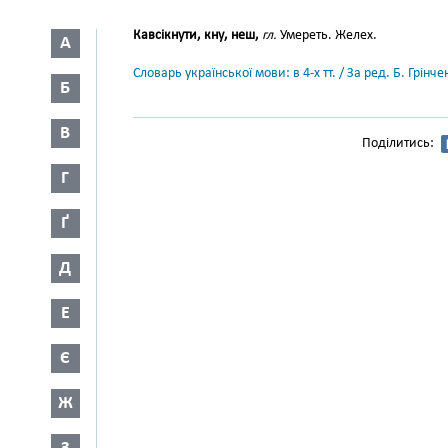
Кавсікнути, кну, неш,
гл.
Умереть. Желех.
А
Словарь української мови: в 4-х тт. / За ред. Б. Грін
Б
В
Поділитись:
Г
Ґ
Д
Е
Є
Ж