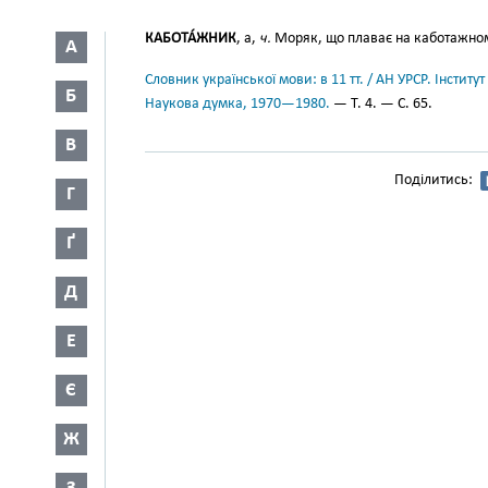
КАБОТА́ЖНИК
, а,
ч.
Моряк, що плаває на каботажном
А
Словник української мови: в 11 тт. / АН УРСР. Інститут
Б
Наукова думка, 1970—1980.
— Т. 4. — С. 65.
В
Поділитись:
Г
Ґ
Д
Е
Є
Ж