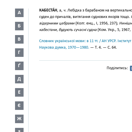
КАБЕСТА́Н
, а,
ч.
Лебідка з барабаном на вертикальном
А
суден до причалів, витягання суднових якорів тощо.
відерними цебрами
(Колг. енц., I, 1956, 237);
Нинішні
Б
кабестани, будують сучасні судна
(Ком. Укр., 5, 1967, 
В
Словник української мови: в 11 тт. / АН УРСР. Інститут
Наукова думка, 1970—1980.
— Т. 4. — С. 64.
Г
Ґ
Поділитись:
Д
Е
Є
Ж