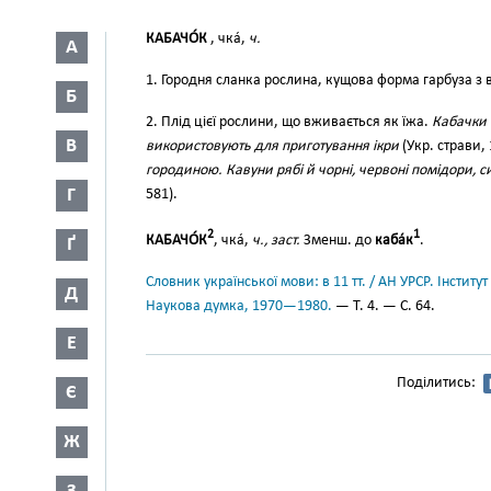
КАБАЧО́К
, чка́,
ч.
А
1. Городня сланка рослина, кущова форма гарбуза 
Б
2. Плід цієї рослини, що вживається як їжа.
Кабачки 
В
використовують для приготування ікри
(Укр. страви, 
городиною. Кавуни рябі й чорні, червоні помідори, с
Г
581).
2
1
КАБАЧО́К
, чка́,
ч., заст.
Зменш. до
каба́к
.
Ґ
Словник української мови: в 11 тт. / АН УРСР. Інститут
Д
Наукова думка, 1970—1980.
— Т. 4. — С. 64.
Е
Поділитись:
Є
Ж