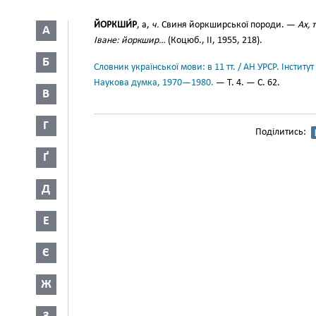
ЙОРКШИ́Р
, а,
ч.
Свиня йоркширської породи. —
Ах, 
А
Іване: йоркшир…
(Коцюб., II, 1955, 218).
Б
Словник української мови: в 11 тт. / АН УРСР. Інститут
Наукова думка, 1970—1980.
— Т. 4. — С. 62.
В
Г
Поділитись:
Ґ
Д
Е
Є
Ж