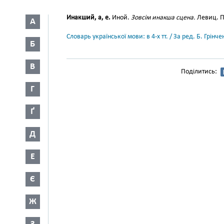
Инакший, а, е.
Иной.
Зовсім инакша сцена.
Левиц. П
А
Словарь української мови: в 4-х тт. / За ред. Б. Грін
Б
В
Поділитись:
Г
Ґ
Д
Е
Є
Ж