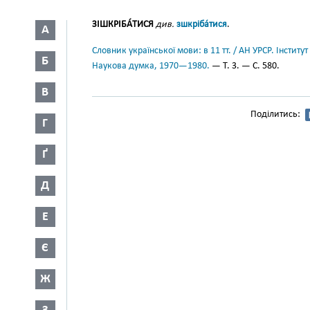
ЗІШКРІБА́ТИСЯ
див.
зшкріба́тися
.
А
Словник української мови: в 11 тт. / АН УРСР. Інститут
Б
Наукова думка, 1970—1980.
— Т. 3. — С. 580.
В
Поділитись:
Г
Ґ
Д
Е
Є
Ж