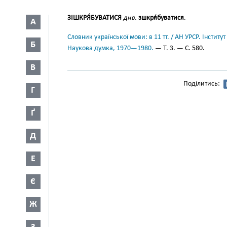
ЗІШКРЯ́БУВАТИСЯ
див.
зшкря́буватися
.
А
Словник української мови: в 11 тт. / АН УРСР. Інститут
Б
Наукова думка, 1970—1980.
— Т. 3. — С. 580.
В
Поділитись:
Г
Ґ
Д
Е
Є
Ж